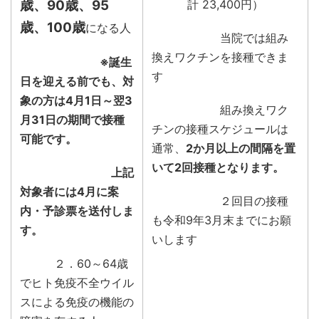
歳、90歳、95
計 23,400円）
歳、100歳
になる人
当院では組み
換えワクチンを接種できま
※誕生
す
日を迎える前でも、対
象の方は4月1日～翌3
組み換えワク
月31日の期間で接種
チンの接種スケジュールは
可能です。
通常、
2か月以上の間隔を置
いて2回接種となります。
上記
対象者には4月に案
２回目の接種
内・予診票を送付しま
も令和9年3月末までにお願
す。
いします
２．60～64歳
でヒト免疫不全ウイル
スによる免疫の機能の